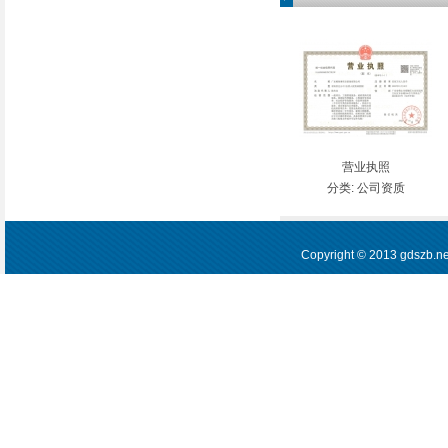
营业执照
分类:
公司资质
Copyright © 2013
gdszb.ne