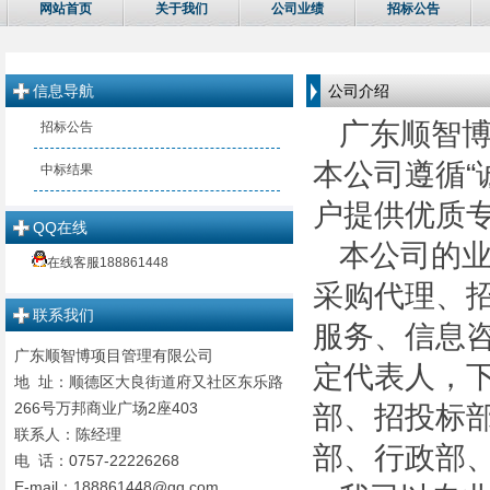
网站首页
关于我们
公司业绩
招标公告
信息导航
公司介绍
广东顺智博
招标公告
本公司遵循“
中标结果
户提供优质
QQ在线
本公司的
在线客服188861448
采购代理、
联系我们
服务、信息
广东顺智博项目管理有限公司
定代表人，
地 址：顺德区大良街道府又社区东乐路
266号万邦商业广场2座403
部、招投标
联系人：陈经理
部、行政部
电 话：0757-22226268
E-mail：188861448@qq.com