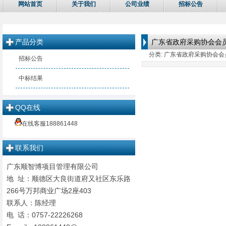
网站首页
关于我们
公司业绩
招标公告
产品分类
广东省政府采购协会会
分类: 广东省政府采购协会会员单
招标公告
中标结果
QQ在线
在线客服188861448
联系我们
广东顺智博项目管理有限公司
地 址：顺德区大良街道府又社区东乐路
266号万邦商业广场2座403
联系人：陈经理
电 话：0757-22226268