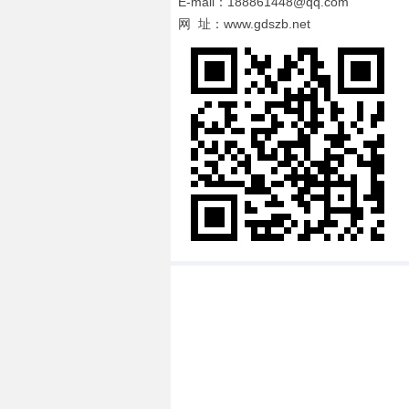
E-mail：188861448@qq.com
网 址：www.gdszb.net