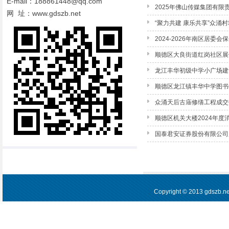
E-mail：188861448@qq.com
2025年佛山传媒集团有
网 址：www.gdszb.net
“聚力共建 康乐共享”众
示
2024-2026年南区居委
顺德区大良街道红岗社区展伦
龙江丰华初级中学小广场建
顺德区龙江镇丰华中学图书
众涌天后古庙修缮工程成交
顺德区机关大楼2024年度
国泰君安证券股份有限公司
Copyright © 2013
gdszb.ne