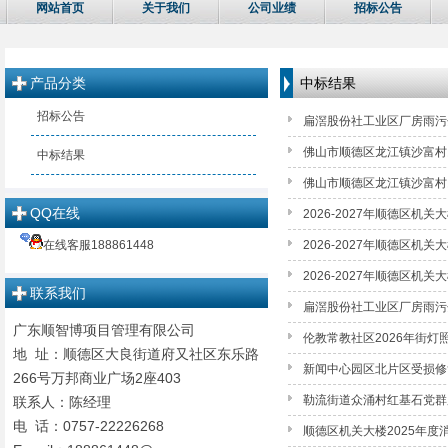
网站首页
关于我们
公司业绩
招标公告
产品分类
中标结果
招标公告
扁滘股份社工业区厂房雨污
佛山市顺德区龙江镇沙富村
中标结果
中标（成交）结果公告
佛山市顺德区龙江镇沙富村
QQ在线
2026-2027年顺德区机
在线客服188861448
2026-2027年顺德区机
2026-2027年顺德区机
联系我们
扁滘股份社工业区厂房雨污
广东顺智博项目管理有限公司
伦教常教社区2026年街灯
地 址：顺德区大良街道府又社区东乐路
新闻中心园区北片区受损修
266号万邦商业广场2座403
勒流街道众涌村红基石党群
联系人：陈经理
电 话：0757-22226268
防整改项目成交候选人公示
顺德区机关大楼2025年度